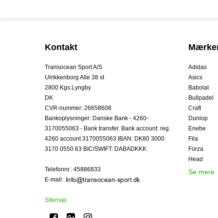
Kontakt
Mærke
Transocean Sport A/S
Adidas
Ulrikkenborg Alle 38 st
Asics
2800 Kgs.Lyngby
Babolat
DK
Bullpadel
CVR-nummer
:
26658608
Craft
Bankoplysninger
:
Danske Bank - 4260-
Dunlop
3170055063 - Bank transfer. Bank account: reg.
Enebe
4260 account 3170055063 IBAN: DK80 3000
Fila
3170 0550 63 BIC/SWIFT: DABADKKK
Forza
Head
Telefonnr.
:
45886833
Se mere
E-mail
:
Sitemap