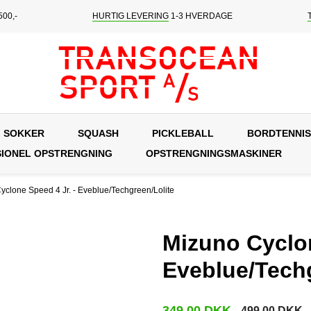
00,-
HURTIG LEVERING
1-3 HVERDAGE
SOKKER
SQUASH
PICKLEBALL
BORDTENNIS
IONEL OPSTRENGNING
OPSTRENGNINGSMASKINER
yclone Speed 4 Jr. - Eveblue/Techgreen/Lolite
Mizuno Cyclon
Eveblue/Techg
349,00 DKK
499,00 DKK