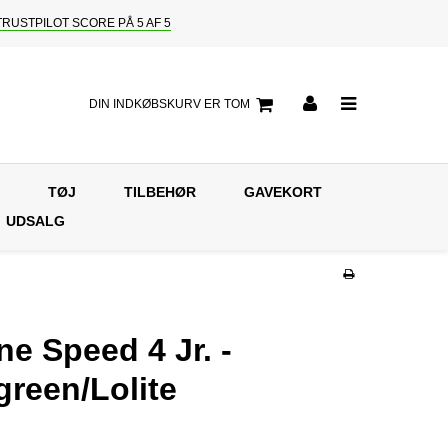
TRUSTPILOT SCORE PÅ 5 AF 5
DIN INDKØBSKURV ER TOM
TØJ
TILBEHØR
GAVEKORT
UDSALG
e Speed 4 Jr. -
reen/Lolite