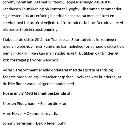
Johnny Sørensen, Azamat Sultanov, Jeppe Marsengo og Gustav
Jandausch i butikken og på kontoret i Lyngby. Tilsammen gemmer der
sig næsten 200 års erfaring blandt de ansatte, så man er sikret en
service med fokus på at vejlede ud fra kundens behov. Derudover er vi
eksperter i ketcheropstrengning.
I løbet af de sidste 20 år har Transocean Sport udvidet forretningen
med en webshop, hvor kunderne har mulighed for at handle sikkert og
nemt – rådgivningen kan man stadig ringe til butikken og få inden et
køb foretaget på vores webshop.
Vores varesortiment er altid opdateret med de største brands og
fedeste modeller, og vi matcher netpriser – hvilket sikrer kunderne, at
de ikke finder varen billigere et andet sted.
Hvem er vi? Mød teamet bestående af:
Morten Plougmann – Ejer og direktør
Arne Helver – Økonomiansvarlig
Johnny Sørensen – Daglig leder, butik