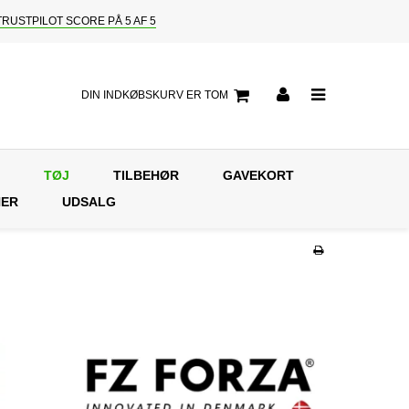
TRUSTPILOT SCORE PÅ 5 AF 5
DIN INDKØBSKURV ER TOM
TØJ
TILBEHØR
GAVEKORT
NER
UDSALG