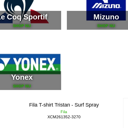
e Coq Sportif
Mizuno
SHOP NU
SHOP NU
Yonex
SHOP NU
Fila T-shirt Tristan - Surf Spray
Fila
XCM261352-3270