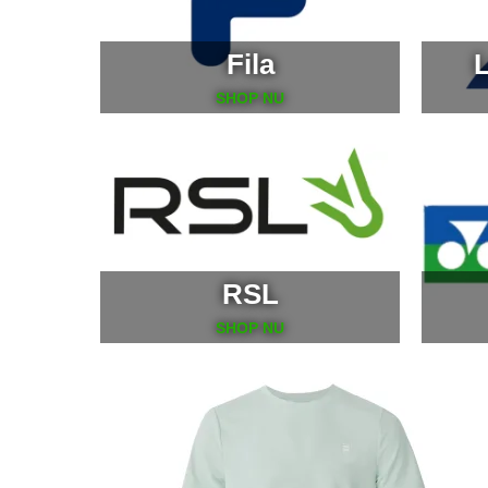
Fila
L
SHOP NU
RSL
SHOP NU