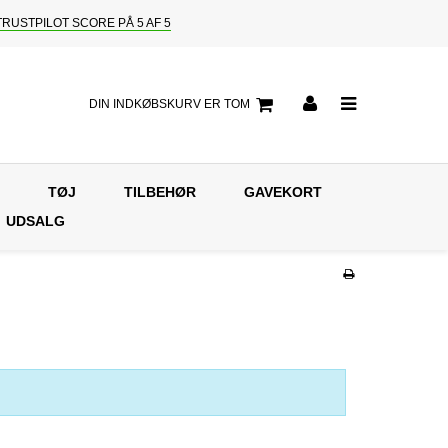
TRUSTPILOT SCORE PÅ 5 AF 5
DIN INDKØBSKURV ER TOM
TØJ
TILBEHØR
GAVEKORT
UDSALG