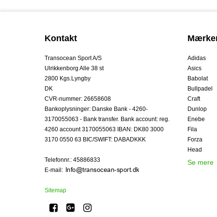
Kontakt
Mærke
Transocean Sport A/S
Adidas
Ulrikkenborg Alle 38 st
Asics
2800 Kgs.Lyngby
Babolat
DK
Bullpadel
CVR-nummer
:
26658608
Craft
Bankoplysninger
:
Danske Bank - 4260-
Dunlop
3170055063 - Bank transfer. Bank account: reg.
Enebe
4260 account 3170055063 IBAN: DK80 3000
Fila
3170 0550 63 BIC/SWIFT: DABADKKK
Forza
Head
Telefonnr.
:
45886833
Se mere
E-mail
:
Sitemap