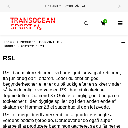
TRUSTPILOT SCORE PÅ 5 AF 5
0
Forside
/
Produkter
/
BADMINTON
/
Badmintonketchere
/
RSL
RSL
RSL badmintonketchere - vi har et godt udvalg af ketchere,
fra junior og op til erfaren. Leder du efter en god
begynderketcher, eller er du på udkig efter en sikker vinder,
så kan du roligt overveje en RSL badmintonketcher.
Topmodellen Diamond X7 Gold er et rigtig godt bud på en
topketcher til den dygtige spiller, og i den anden ende af
skalaen er Hammer Z3 et super bud til den let øvede.
RSL er meget bredt anerkendt for at producere nogle af
verdens bedste fjerbolde. Derudover er de også super
skarpe til at producere badmintonketchere, så du får her et