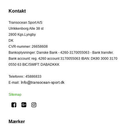
Kontakt
Transocean Sport A/S
Ulrikkenborg Alle 38 st
2800 Kgs.Lyngby
DK
CVR-nummer
:
26658608
Bankoplysninger
:
Danske Bank - 4260-3170055063 - Bank transfer.
Bank account: reg. 4260 account 3170055063 IBAN: DK80 3000 3170
0550 63 BIC/SWIFT: DABADKKK
Telefonnr.
:
45886833
E-mail
:
Sitemap
Mærker