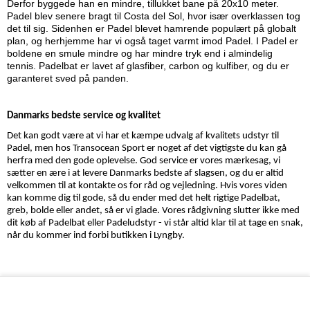
Derfor byggede han en mindre, tillukket bane på 20x10 meter.
Padel blev senere bragt til Costa del Sol, hvor især overklassen tog
det til sig. Sidenhen er Padel blevet hamrende populært på globalt
plan, og herhjemme har vi også taget varmt imod Padel. I Padel er
boldene en smule mindre og har mindre tryk end i almindelig
tennis. Padelbat er lavet af glasfiber, carbon og kulfiber, og du er
garanteret sved på panden.
Danmarks bedste service og kvalitet
Det kan godt være at vi har et kæmpe udvalg af kvalitets udstyr til
Padel, men hos Transocean Sport er noget af det vigtigste du kan gå
herfra med den gode oplevelse. God service er vores mærkesag, vi
sætter en ære i at levere Danmarks bedste af slagsen, og du er altid
velkommen til at kontakte os for råd og vejledning. Hvis vores viden
kan komme dig til gode, så du ender med det helt rigtige Padelbat,
greb, bolde eller andet, så er vi glade. Vores rådgivning slutter ikke med
dit køb af Padelbat eller Padeludstyr - vi står altid klar til at tage en snak,
når du kommer ind forbi butikken i Lyngby.