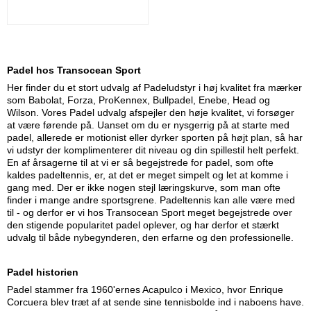
Padel hos Transocean Sport
Her finder du et stort udvalg af Padeludstyr i høj kvalitet fra mærker
som Babolat, Forza, ProKennex, Bullpadel, Enebe, Head og
Wilson. Vores Padel udvalg afspejler den høje kvalitet, vi forsøger
at være førende på. Uanset om du er nysgerrig på at starte med
padel, allerede er motionist eller dyrker sporten på højt plan, så har
vi udstyr der komplimenterer dit niveau og din spillestil helt perfekt.
En af årsagerne til at vi er så begejstrede for padel, som ofte
kaldes padeltennis, er, at det er meget simpelt og let at komme i
gang med. Der er ikke nogen stejl læringskurve, som man ofte
finder i mange andre sportsgrene. Padeltennis kan alle være med
til - og derfor er vi hos Transocean Sport meget begejstrede over
den stigende popularitet padel oplever, og har derfor et stærkt
udvalg til både nybegynderen, den erfarne og den professionelle.
Padel historien
Padel stammer fra 1960'ernes Acapulco i Mexico, hvor Enrique
Corcuera blev træt af at sende sine tennisbolde ind i naboens have.