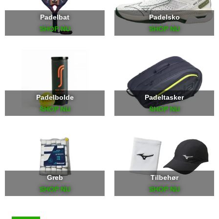
Padelbat
Padelsko
SHOP NU
SHOP NU
Padelbolde
Padeltasker
SHOP NU
SHOP NU
Greb
Tilbehør
SHOP NU
SHOP NU