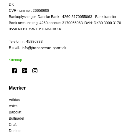
DK
CVR-nummer
:
26658608
Bankoplysninger
:
Danske Bank - 4260-3170055063 - Bank transfer.
Bank account: reg. 4260 account 3170055063 IBAN: DK80 3000 3170
0550 63 BIC/SWIFT: DABADKKK
Telefonnr.
:
45886833
E-mail
:
Sitemap
Mærker
Adidas
Asics
Babolat
Bullpadel
Craft
Dunlop