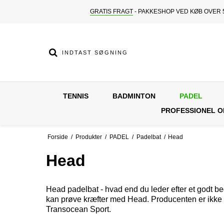
GRATIS FRAGT
- PAKKESHOP VED KØB OVER 5
TENNIS
BADMINTON
PADEL
PROFESSIONEL 
Forside
/
Produkter
/
PADEL
/
Padelbat
/
Head
Head
Head padelbat - hvad end du leder efter et godt begy
kan prøve kræfter med Head. Producenten er ikke kun 
Transocean Sport.