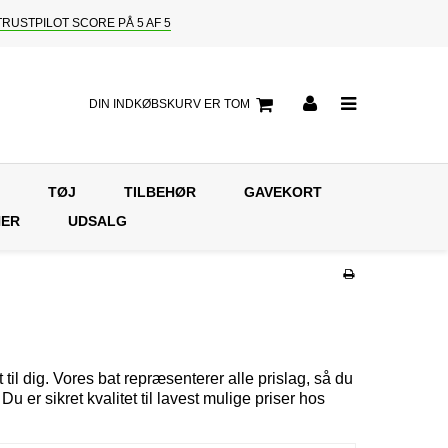
TRUSTPILOT SCORE PÅ 5 AF 5
DIN INDKØBSKURV ER TOM
TØJ
TILBEHØR
GAVEKORT
NER
UDSALG
til dig. Vores bat repræsenterer alle prislag, så du
 er sikret kvalitet til lavest mulige priser hos