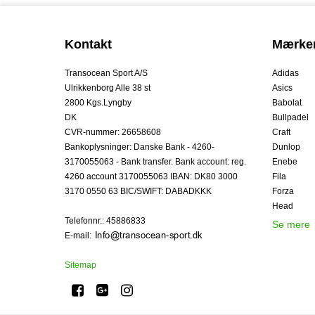
Kontakt
Mærke
Transocean Sport A/S
Adidas
Ulrikkenborg Alle 38 st
Asics
2800 Kgs.Lyngby
Babolat
DK
Bullpadel
CVR-nummer
:
26658608
Craft
Bankoplysninger
:
Danske Bank - 4260-
Dunlop
3170055063 - Bank transfer. Bank account: reg.
Enebe
4260 account 3170055063 IBAN: DK80 3000
Fila
3170 0550 63 BIC/SWIFT: DABADKKK
Forza
Head
Telefonnr.
:
45886833
Se mere
E-mail
:
Sitemap