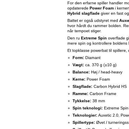
For den erfarne spiller handler 
opdaterede
Power Foam
i kerne
Hybrid slagflade
giver en fast og
Battet er også udstyret med
Auxe
hvor hårdt du rammer bolden. Res
når tempoet stiger.
Den ru
Extreme Spin
overflade g
mere spin og kontrollere boldens
Et topklasse powerbat til spillere, 
Form:
Diamant
Vægt:
ca. 370 g (±10 g)
Balance:
Høj / head-heavy
Kerne:
Power Foam
Slagflade:
Carbon Hybrid HS
Ramme:
Carbon Frame
Tykkelse:
38 mm
Spin teknologi:
Extreme Spin 
Teknologier:
Auxetic 2.0, Powe
Spillertype:
Øvet / turneringssp