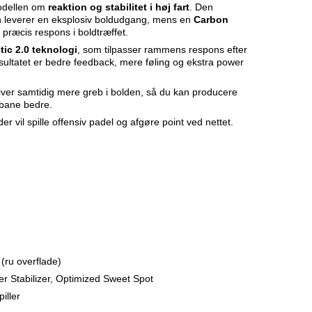
modellen om
reaktion og stabilitet i høj fart
. Den
n leverer en eksplosiv boldudgang, mens en
Carbon
 præcis respons i boldtræffet.
tic 2.0 teknologi
, som tilpasser rammens respons efter
ultatet er bedre feedback, mere føling og ekstra power
iver samtidig mere greb i bolden, så du kan producere
 bane bedre.
der vil spille offensiv padel og afgøre point ved nettet.
(ru overflade)
r Stabilizer, Optimized Sweet Spot
iller