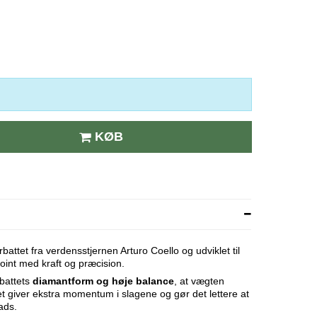
KØB
battet fra verdensstjernen Arturo Coello og udviklet til
 point med kraft og præcision.
 battets
diamantform og høje balance
, at vægten
et giver ekstra momentum i slagene og gør det lettere at
ads.