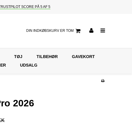
TRUSTPILOT SCORE PÅ 5 AF 5
DIN INDKØBSKURV ER TOM
TØJ
TILBEHØR
GAVEKORT
NER
UDSALG
Pro 2026
KK