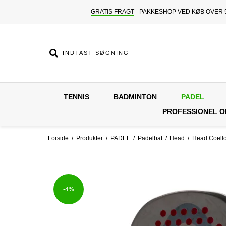
GRATIS FRAGT
- PAKKESHOP VED KØB OVER 5
TENNIS
BADMINTON
PADEL
PROFESSIONEL 
Forside
/
Produkter
/
PADEL
/
Padelbat
/
Head
/
Head Coell
-4%