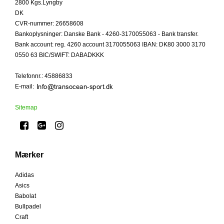
2800 Kgs.Lyngby
DK
CVR-nummer
:
26658608
Bankoplysninger
:
Danske Bank - 4260-3170055063 - Bank transfer.
Bank account: reg. 4260 account 3170055063 IBAN: DK80 3000 3170
0550 63 BIC/SWIFT: DABADKKK
Telefonnr.
:
45886833
E-mail
:
Sitemap
Mærker
Adidas
Asics
Babolat
Bullpadel
Craft