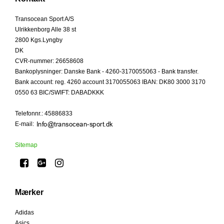
Transocean Sport A/S
Ulrikkenborg Alle 38 st
2800 Kgs.Lyngby
DK
CVR-nummer
:
26658608
Bankoplysninger
:
Danske Bank - 4260-3170055063 - Bank transfer.
Bank account: reg. 4260 account 3170055063 IBAN: DK80 3000 3170
0550 63 BIC/SWIFT: DABADKKK
Telefonnr.
:
45886833
E-mail
:
Sitemap
Mærker
Adidas
Asics