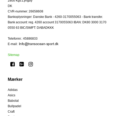
2800 Kgs.Lyngby
DK
CVR-nummer
:
26658608
Bankoplysninger
:
Danske Bank - 4260-3170055063 - Bank transfer.
Bank account: reg. 4260 account 3170055063 IBAN: DK80 3000 3170
0550 63 BIC/SWIFT: DABADKKK
Telefonnr.
:
45886833
E-mail
:
Sitemap
Mærker
Adidas
Asics
Babolat
Bullpadel
Craft