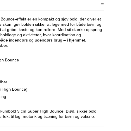
ounce-effekt er en kompakt og sjov bold, der giver et
de skum gør bolden sikker at lege med for både børn og
 at gribe, kaste og kontrollere. Med sit stærke opspring
 boldlege og aktiviteter, hvor koordination og
l både indendørs og udendørs brug – i hjemmet,
bber.
gh Bounce
dbar
er High Bounce)
ning
kumbold 9 cm Super High Bounce. Blød, sikker bold
rfekt til leg, motorik og træning for børn og voksne.