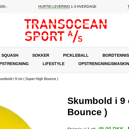
00,-
HURTIG LEVERING
1-3 HVERDAGE
SQUASH
SOKKER
PICKLEBALL
BORDTENNIS
OPSTRENGNING
LIFESTYLE
OPSTRENGNINGSMASKI
umbold i 9 cm ( Super High Bounce )
Skumbold i 9 
Bounce )
45,00 DKK
Stykpris v/ 1 stk.