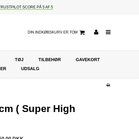
TRUSTPILOT SCORE PÅ 5 AF 5
DIN INDKØBSKURV ER TOM
TØJ
TILBEHØR
GAVEKORT
NER
UDSALG
cm ( Super High
50,00 DKK