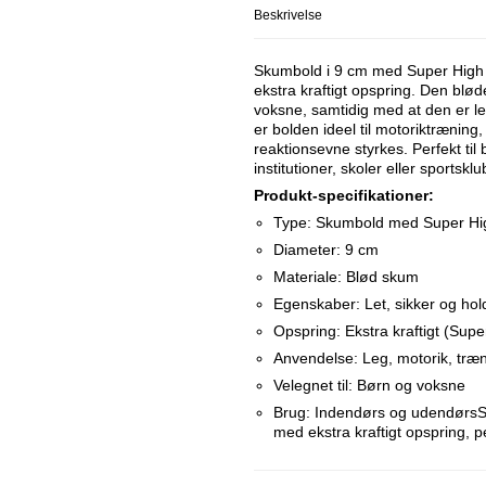
Beskrivelse
Skumbold i 9 cm med Super High B
ekstra kraftigt opspring. Den blø
voksne, samtidig med at den er let
er bolden ideel til motoriktræning,
reaktionsevne styrkes. Perfekt ti
institutioner, skoler eller sportsklu
Produkt-specifikationer:
Type: Skumbold med Super Hi
Diameter: 9 cm
Materiale: Blød skum
Egenskaber: Let, sikker og hol
Opspring: Ekstra kraftigt (Sup
Anvendelse: Leg, motorik, træ
Velegnet til: Børn og voksne
Brug: Indendørs og udendørsS
med ekstra kraftigt opspring, pe