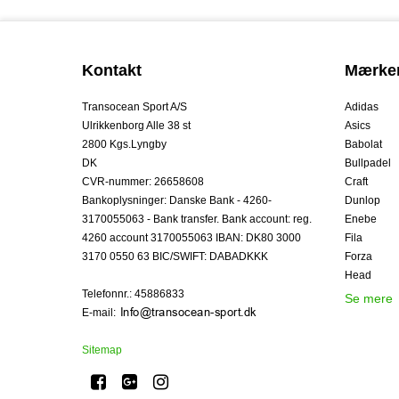
Kontakt
Mærke
Transocean Sport A/S
Adidas
Ulrikkenborg Alle 38 st
Asics
2800 Kgs.Lyngby
Babolat
DK
Bullpadel
CVR-nummer
:
26658608
Craft
Bankoplysninger
:
Danske Bank - 4260-
Dunlop
3170055063 - Bank transfer. Bank account: reg.
Enebe
4260 account 3170055063 IBAN: DK80 3000
Fila
3170 0550 63 BIC/SWIFT: DABADKKK
Forza
Head
Telefonnr.
:
45886833
Se mere
E-mail
:
Sitemap