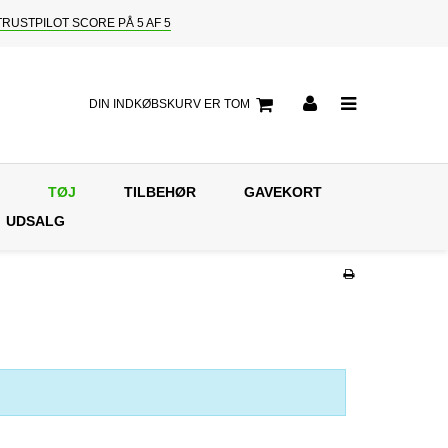
TRUSTPILOT SCORE PÅ 5 AF 5
DIN INDKØBSKURV ER TOM
TØJ
TILBEHØR
GAVEKORT
UDSALG