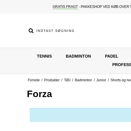
GRATIS FRAGT
- PAKKESHOP VED KØB OVER 5
TENNIS
BADMINTON
PADEL
PROFESS
Forside
/
Produkter
/
TØJ
/
Badminton
/
Junior
/
Shorts og n
Forza