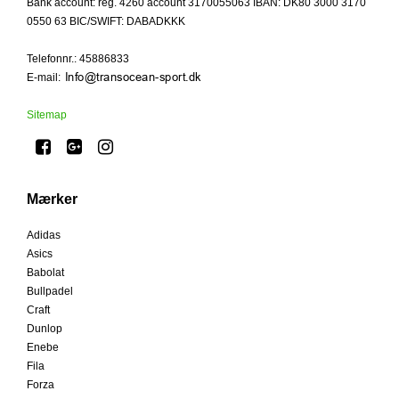
Bank account: reg. 4260 account 3170055063 IBAN: DK80 3000 3170
0550 63 BIC/SWIFT: DABADKKK
Telefonnr.
:
45886833
E-mail
:
Sitemap
Mærker
Adidas
Asics
Babolat
Bullpadel
Craft
Dunlop
Enebe
Fila
Forza