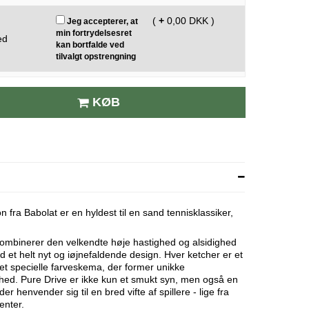
(
+
0,00 DKK )
Jeg accepterer, at
min fortrydelsesret
ed
kan bortfalde ved
tilvalgt opstrengning
KØB
n fra Babolat er en hyldest til en sand tennisklassiker,
mbinerer den velkendte høje hastighed og alsidighed
 et helt nyt og iøjnefaldende design. Hver ketcher er et
det specielle farveskema, der former unikke
hed. Pure Drive er ikke kun et smukt syn, men også en
er henvender sig til en bred vifte af spillere - lige fra
enter.