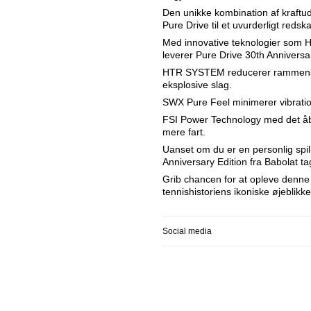
Den unikke kombination af kraftu
Pure Drive til et uvurderligt reds
Med innovative teknologier som
leverer Pure Drive 30th Annivers
HTR SYSTEM reducerer rammens d
eksplosive slag.
SWX Pure Feel minimerer vibratio
FSI Power Technology med det åb
mere fart.
Uanset om du er en personlig spill
Anniversary Edition fra Babolat tage
Grib chancen for at opleve denne 
tennishistoriens ikoniske øjeblikke
Social media