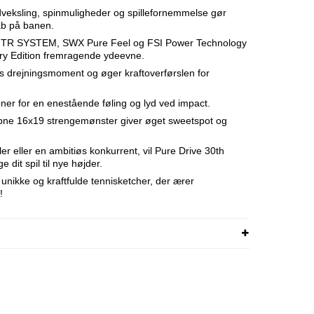
dveksling, spinmuligheder og spillefornemmelse gør
kab på banen.
 HTR SYSTEM, SWX Pure Feel og FSI Power Technology
ary Edition fremragende ydeevne.
rejningsmoment og øger kraftoverførslen for
ner for en enestående føling og lyd ved impact.
ne 16x19 strengemønster giver øget sweetspot og
er eller en ambitiøs konkurrent, vil Pure Drive 30th
 dit spil til nye højder.
unikke og kraftfulde tennisketcher, der ærer
!