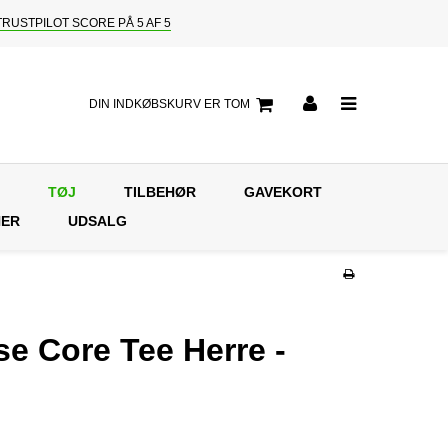
TRUSTPILOT SCORE PÅ 5 AF 5
DIN INDKØBSKURV ER TOM
TØJ
TILBEHØR
GAVEKORT
NER
UDSALG
e Core Tee Herre -