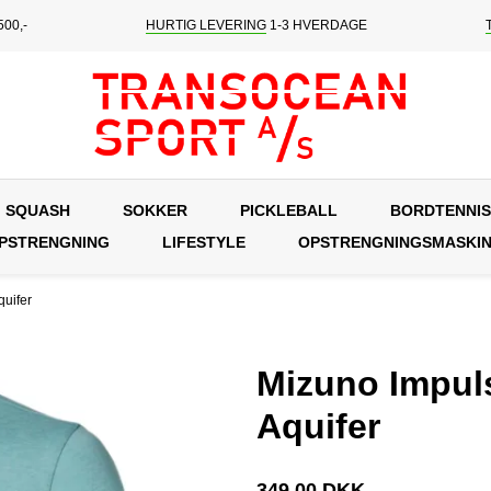
00,-
HURTIG LEVERING
1-3 HVERDAGE
SQUASH
SOKKER
PICKLEBALL
BORDTENNIS
OPSTRENGNING
LIFESTYLE
OPSTRENGNINGSMASKI
quifer
Mizuno Impuls
Aquifer
349,00 DKK