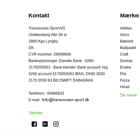
Kontakt
Mærke
Transocean Sport A/S
Adidas
Ulrikkenborg Alle 38 st
Asics
2800 Kgs.Lyngby
Babolat
DK
Bullpadel
CVR-nummer
:
26658608
Craft
Bankoplysninger
:
Danske Bank - 4260-
Dunlop
3170055063 - Bank transfer. Bank account: reg.
Enebe
4260 account 3170055063 IBAN: DK80 3000
Fila
3170 0550 63 BIC/SWIFT: DABADKKK
Forza
Head
Telefonnr.
:
45886833
Se mere
E-mail
:
Sitemap