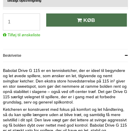
tilvalgt opstrengning
KØB
Tilføj til ønskeliste
Beskrivelse
Babolat Drive G 115 er en tennisketcher, der er ideel til begyndere
og let øvede spillere, som ønsker en let, tilgivende og nemt
svingbar ketcher. Den ekstra store hovedstørrelse på 115 in² giver
en stor sweetspot, som gør det nemmere at ramme bolden rent og
opnå stabilitet i slagene – også ved off-center træf. Det gør Drive G
115 særligt velegnet til spillere, der er i gang med at forbedre
grundslag, serv og generel spilkontrol.
Ketcheren er konstrueret med fokus på komfort og let håndtering,
så du kan spille længere uden at blive træt, og samtidig få mere
selvtillid i dit spil. Den lave vægt gør det lettere at svinge aggressivt
og få bolden dybt over nettet med god kontrol. Babolat Drive G 115
er et stærkt valg for spillere, der vil have en let, stabil og