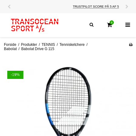
TRUSTPILOT SCORE PÅ 5 AF 5
0
Forside
/
Produkter
/
TENNIS
/
Tennisketchere
/
Babolat
/
Babolat Drive G 115
-19%