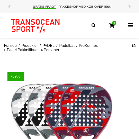
GRATIS FRAGT
- PAKKESHOP VED KØB OVER 500,-
0
Forside
/
Produkter
/
PADEL
/
Padelbat
/
ProKennex
/
Padel Pakketilbud - 4 Personer
-39%