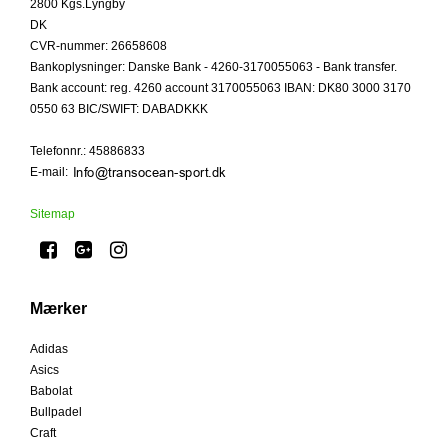
2800 Kgs.Lyngby
DK
CVR-nummer
:
26658608
Bankoplysninger
:
Danske Bank - 4260-3170055063 - Bank transfer.
Bank account: reg. 4260 account 3170055063 IBAN: DK80 3000 3170
0550 63 BIC/SWIFT: DABADKKK
Telefonnr.
:
45886833
E-mail
:
Sitemap
Mærker
Adidas
Asics
Babolat
Bullpadel
Craft