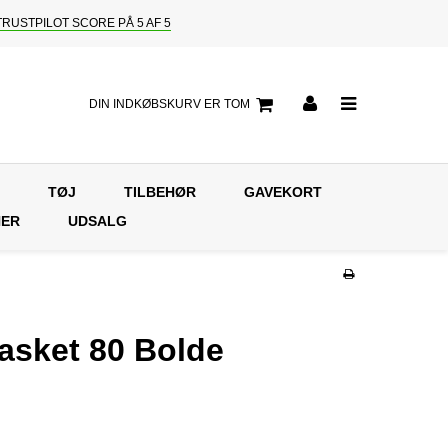
TRUSTPILOT SCORE PÅ 5 AF 5
DIN INDKØBSKURV ER TOM
TØJ
TILBEHØR
GAVEKORT
NER
UDSALG
Basket 80 Bolde