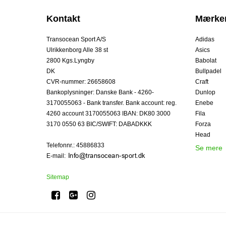
Kontakt
Mærke
Transocean Sport A/S
Adidas
Ulrikkenborg Alle 38 st
Asics
2800 Kgs.Lyngby
Babolat
DK
Bullpadel
CVR-nummer
:
26658608
Craft
Bankoplysninger
:
Danske Bank - 4260-
Dunlop
3170055063 - Bank transfer. Bank account: reg.
Enebe
4260 account 3170055063 IBAN: DK80 3000
Fila
3170 0550 63 BIC/SWIFT: DABADKKK
Forza
Head
Telefonnr.
:
45886833
Se mere
E-mail
:
Sitemap